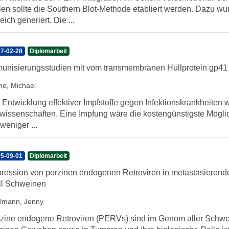
len sollte die Southern Blot-Methode etabliert werden. Dazu w
eich generiert. Die ...
7-02-28
Diplomarbeit
unisierungsstudien mit vom transmembranen Hüllprotein gp41 
he, Michael
 Entwicklung effektiver Impfstoffe gegen Infektionskrankheiten 
wissenschaften. Eine Impfung wäre die kostengünstigste Mögl
 weniger ...
5-09-01
Diplomarbeit
ression von porzinen endogenen Retroviren in metastasieren
ll Schweinen
lmann, Jenny
zine endogene Retroviren (PERVs) sind im Genom aller Schwein