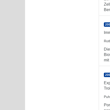
Zel
Ber
200
Imm
Rot
Die
Bio
mit
200
Exp
Tro
Puh
Por