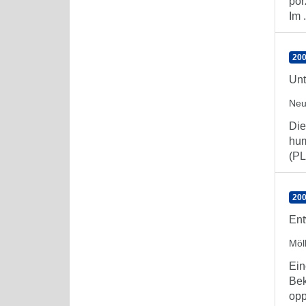
por
Im .
200
Unt
Neu
Die
hum
(PL
200
Ent
Möl
Ein
Bek
opp