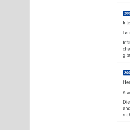
200
Int
Lau
Inf
cha
gib
200
Hem
Kru
Die
end
nic