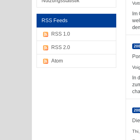
Nutzungsstatistik
Vott
Im 
RSS Feeds
wel
dem
RSS 1.0
200
RSS 2.0
Por
Atom
Voig
In 
zum
char
200
Die
Thi