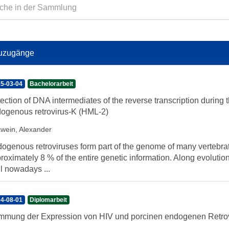
uzugänge
5-03-04
Bachelorarbeit
ection of DNA intermediates of the reverse transcription during 
ogenous retrovirus-K (HML-2)
kwein, Alexander
ogenous retroviruses form part of the genome of many vertebrat
roximately 8 % of the entire genetic information. Along evoluti
il nowadays ...
4-08-01
Diplomarbeit
mung der Expression von HIV und porcinen endogenen Retrovi