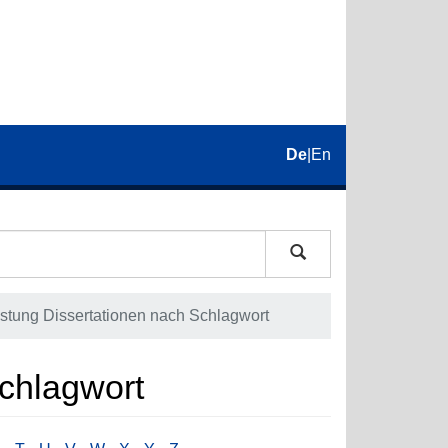
De
|
En
istung Dissertationen nach Schlagwort
Schlagwort