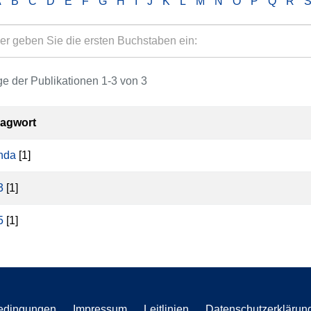
A
B
C
D
E
F
G
H
I
J
K
L
M
N
O
P
Q
R
e der Publikationen 1-3 von 3
lagwort
nda
[1]
3
[1]
5
[1]
edingungen
Impressum
Leitlinien
Datenschutzerklärun