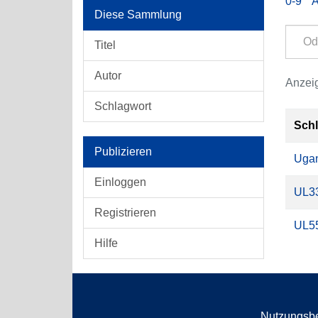
0-9
Diese Sammlung
Titel
Autor
Anzeig
Schlagwort
Sch
Publizieren
Uga
Einloggen
UL3
Registrieren
UL5
Hilfe
Nutzungsb