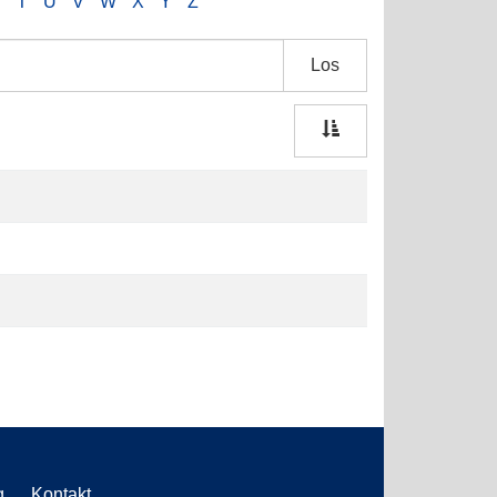
S
T
U
V
W
X
Y
Z
Los
g
Kontakt