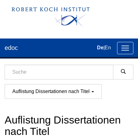
edoc
De
|
En
Umsch
der
Navig
Auflistung Dissertationen nach Titel
Auflistung Dissertationen
nach Titel