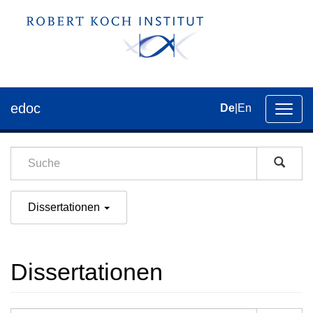
edoc
De
|
En
Umsch
der
Navig
Dissertationen
Dissertationen