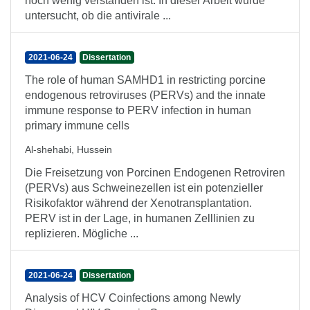
noch wenig verstanden ist. In dieser Arbeit wurde
untersucht, ob die antivirale ...
2021-06-24
Dissertation
The role of human SAMHD1 in restricting porcine
endogenous retroviruses (PERVs) and the innate
immune response to PERV infection in human
primary immune cells
Al-shehabi, Hussein
Die Freisetzung von Porcinen Endogenen Retroviren
(PERVs) aus Schweinezellen ist ein potenzieller
Risikofaktor während der Xenotransplantation.
PERV ist in der Lage, in humanen Zelllinien zu
replizieren. Mögliche ...
2021-06-24
Dissertation
Analysis of HCV Coinfections among Newly