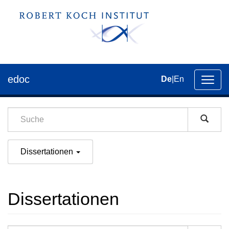
edoc
De
|
En
Umsch
der
Navig
Dissertationen
Dissertationen