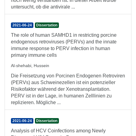
noch wenig verstanden ist. In dieser Arbeit wurde
untersucht, ob die antivirale ...
2021-06-24
Dissertation
The role of human SAMHD1 in restricting porcine
endogenous retroviruses (PERVs) and the innate
immune response to PERV infection in human
primary immune cells
Al-shehabi, Hussein
Die Freisetzung von Porcinen Endogenen Retroviren
(PERVs) aus Schweinezellen ist ein potenzieller
Risikofaktor während der Xenotransplantation.
PERV ist in der Lage, in humanen Zelllinien zu
replizieren. Mögliche ...
2021-06-24
Dissertation
Analysis of HCV Coinfections among Newly