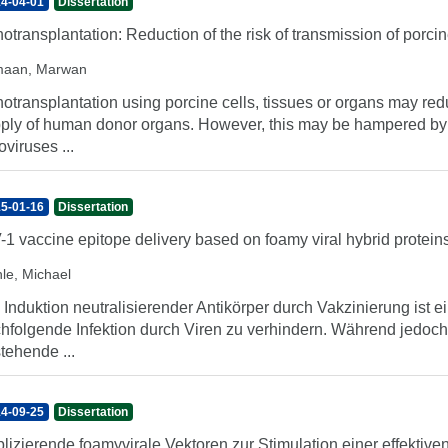
4-04-01
Dissertation
otransplantation: Reduction of the risk of transmission of por
aan, Marwan
otransplantation using porcine cells, tissues or organs may 
ply of human donor organs. However, this may be hampered by
oviruses ...
5-01-16
Dissertation
-1 vaccine epitope delivery based on foamy viral hybrid protein
le, Michael
 Induktion neutralisierender Antikörper durch Vakzinierung ist ei
hfolgende Infektion durch Viren zu verhindern. Während jedoch s
tehende ...
4-09-25
Dissertation
lizierende foamyvirale Vektoren zur Stimulation einer effekt