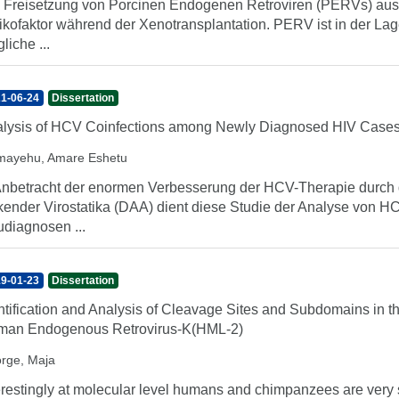
 Freisetzung von Porcinen Endogenen Retroviren (PERVs) aus S
ikofaktor während der Xenotransplantation. PERV ist in der Lage
liche ...
1-06-24
Dissertation
lysis of HCV Coinfections among Newly Diagnosed HIV Case
mayehu, Amare Eshetu
Anbetracht der enormen Verbesserung der HCV-Therapie durch 
kender Virostatika (DAA) dient diese Studie der Analyse von H
diagnosen ...
9-01-23
Dissertation
ntification and Analysis of Cleavage Sites and Subdomains in th
an Endogenous Retrovirus-K(HML-2)
rge, Maja
erestingly at molecular level humans and chimpanzees are ver