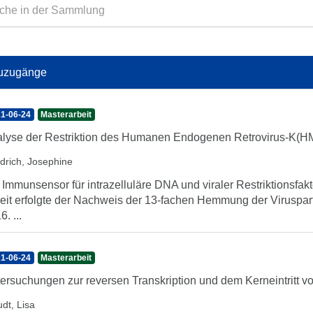
uzugänge
1-06-24
Masterarbeit
lyse der Restriktion des Humanen Endogenen Retrovirus-K(HML
edrich, Josephine
 Immunsensor für intrazelluläre DNA und viraler Restriktionsfakt
eit erfolgte der Nachweis der 13-fachen Hemmung der Viruspa
6. ...
1-06-24
Masterarbeit
ersuchungen zur reversen Transkription und dem Kerneintritt
dt, Lisa