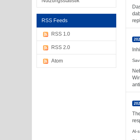
Nutzungsstatistik
Das
dab
RSS Feeds
repl
RSS 1.0
202
RSS 2.0
Inh
Sav
Atom
Neb
Wir
anti
202
The
res
Al-