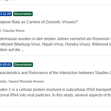
3-11-29
Dissertation
opean Bats as Carriers of Zoonotic Viruses?
l, Claudia Maria
dermäuse wurden in den letzten Jahren vermehrt als Reservoir
ntifiziert (Marburg-Virus, Nipah-Virus, Hendra-Virus). Während 
dien auf die ...
6-05-01
Dissertation
racteristics and Relevance of the Interaction between Staufen-1
tafa, Saeed Mostafa Ameen
ufen-1 is a cellular protein involved in subcellular RNA transpor
roviral RNA into viral particles. In this study, several aspects o