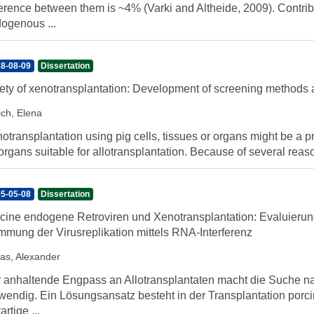
ference between them is ~4% (Varki and Altheide, 2009). Contri
ogenous ...
8-08-09
Dissertation
ety of xenotransplantation: Development of screening methods a
ich, Elena
otransplantation using pig cells, tissues or organs might be a 
 organs suitable for allotransplantation. Because of several reason
5-05-08
Dissertation
cine endogene Retroviren und Xenotransplantation: Evaluierung 
mung der Virusreplikation mittels RNA-Interferenz
las, Alexander
 anhaltende Engpass an Allotransplantaten macht die Suche na
wendig. Ein Lösungsansatz besteht in der Transplantation porc
artige ...