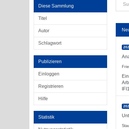
Diese Sammlung
Titel
Ne
Autor
Schlagwort
202
Ana
Publizieren
Fri
Einloggen
Ein
Arb
Registrieren
IFI1
Hilfe
202
Unt
Statistik
Stau