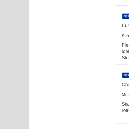
201
Eur
Koh
Fle
ide
Stu
201
Cha
Mos
Sta
ret
...