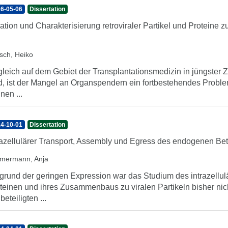
6-05-06
Dissertation
lation und Charakterisierung retroviraler Partikel und Proteine
tsch, Heiko
leich auf dem Gebiet der Transplantationsmedizin in jüngster Ze
d, ist der Mangel an Organspendern ein fortbestehendes Probl
nen ...
4-10-01
Dissertation
razellulärer Transport, Assembly und Egress des endogenen B
mermann, Anja
grund der geringen Expression war das Studium des intrazell
teinen und ihres Zusammenbaus zu viralen Partikeln bisher ni
beteiligten ...