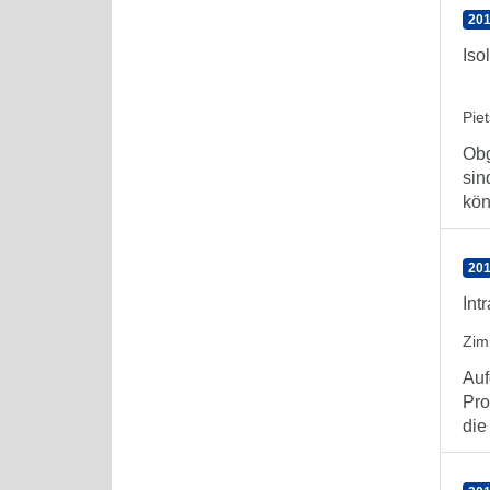
201
Iso
Pie
Obg
sin
kön
201
Int
Zim
Auf
Pro
die 