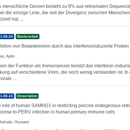
 menschliche Genom besteht zu 8% aus retroviralen Sequenze
ei die einzige Linie, die seit der Divergenz zwischen Mensc
iziert hat. ...
1-06-24
Masterarbeit
ibition von Betaretroviren durch das interferoninduzierte Protein
as, Aylin
en der Funktion als Immunsensor besitzt das interferon-induzi
kung auf verschiedene Viren, die noch wenig verstanden ist. In 
virale ...
1-06-24
Dissertation
 role of human SAMHD1 in restricting porcine endogenous ret
ponse to PERV infection in human primary immune cells
shehabi, Hussein