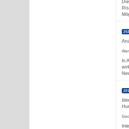
Die
Ris
Mög
202
Ana
Ale
In 
wir
Neu
201
Ide
Hum
Geo
Int