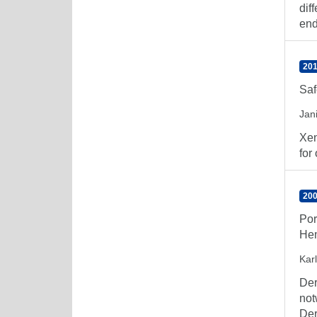
dif
end
201
Saf
Jan
Xen
for
200
Por
Hem
Kar
Der
not
Der