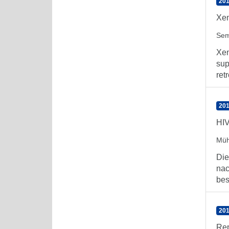
201
Xen
Sem
Xen
sup
retr
201
HIV
Müh
Die
nac
bes
201
Rep