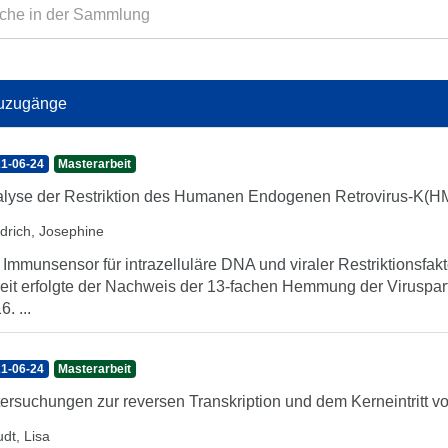
uzugänge
1-06-24
Masterarbeit
lyse der Restriktion des Humanen Endogenen Retrovirus-K(HML
edrich, Josephine
 Immunsensor für intrazelluläre DNA und viraler Restriktionsfakt
eit erfolgte der Nachweis der 13-fachen Hemmung der Viruspa
6. ...
1-06-24
Masterarbeit
ersuchungen zur reversen Transkription und dem Kerneintritt
dt, Lisa