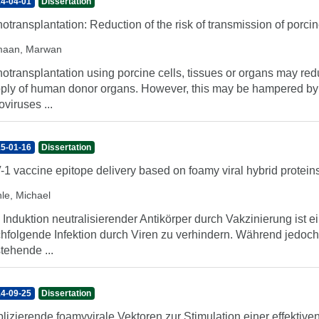
4-04-01
Dissertation
otransplantation: Reduction of the risk of transmission of por
aan, Marwan
otransplantation using porcine cells, tissues or organs may 
ply of human donor organs. However, this may be hampered by
oviruses ...
5-01-16
Dissertation
-1 vaccine epitope delivery based on foamy viral hybrid protein
le, Michael
 Induktion neutralisierender Antikörper durch Vakzinierung ist ei
hfolgende Infektion durch Viren zu verhindern. Während jedoch s
tehende ...
4-09-25
Dissertation
lizierende foamyvirale Vektoren zur Stimulation einer effekt