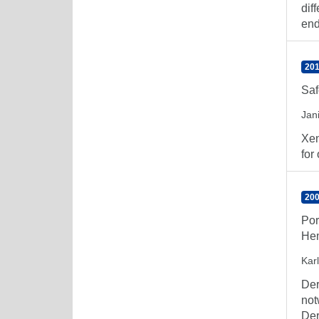
dif
end
201
Saf
Jan
Xen
for
200
Por
Hem
Kar
Der
not
Der