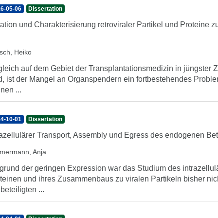
6-05-06
Dissertation
lation und Charakterisierung retroviraler Partikel und Proteine
tsch, Heiko
leich auf dem Gebiet der Transplantationsmedizin in jüngster Ze
d, ist der Mangel an Organspendern ein fortbestehendes Probl
nen ...
4-10-01
Dissertation
razellulärer Transport, Assembly und Egress des endogenen B
mermann, Anja
grund der geringen Expression war das Studium des intrazell
teinen und ihres Zusammenbaus zu viralen Partikeln bisher ni
beteiligten ...