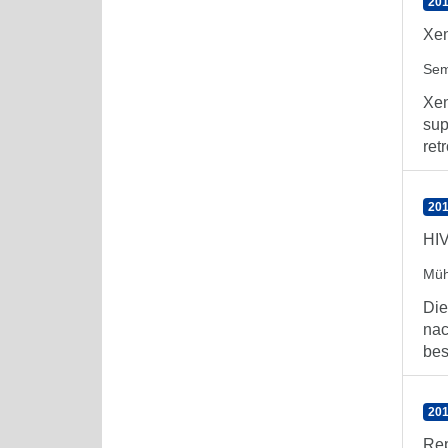
201
Xen
Sem
Xen
sup
retr
201
HIV
Müh
Die
nac
bes
201
Rep