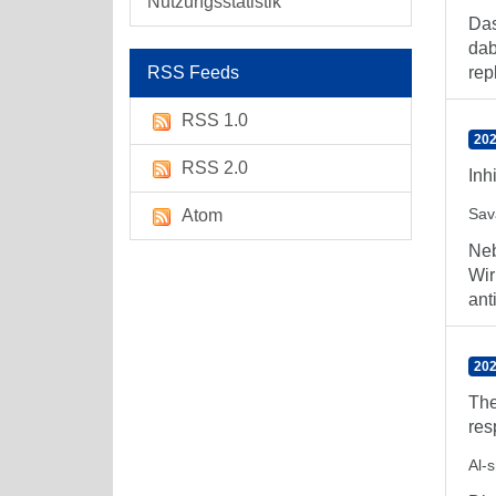
Nutzungsstatistik
Das
dab
RSS Feeds
repl
RSS 1.0
202
RSS 2.0
Inh
Sav
Atom
Neb
Wir
anti
202
The
res
Al-