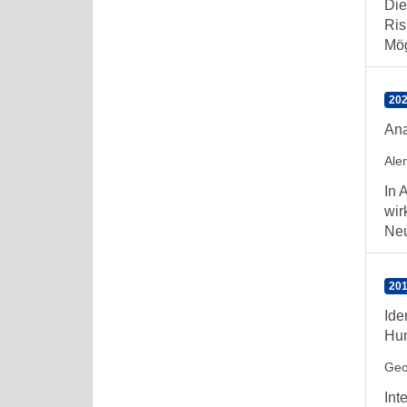
Die
Ris
Mög
202
Ana
Ale
In 
wir
Neu
201
Ide
Hum
Geo
Int