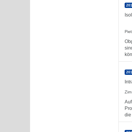
201
Iso
Pie
Obg
sin
kön
201
Int
Zim
Auf
Pro
die 