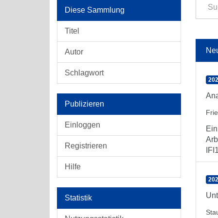
Diese Sammlung
Titel
Ne
Autor
Schlagwort
202
Ana
Publizieren
Fri
Einloggen
Ein
Arb
Registrieren
IFI1
Hilfe
202
Unt
Statistik
Stau