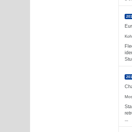
201
Eur
Koh
Fle
ide
Stu
201
Cha
Mos
Sta
ret
...