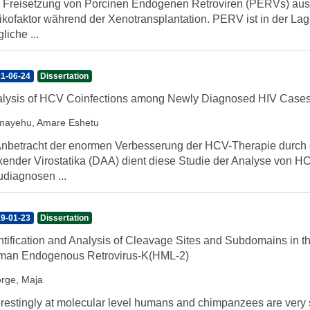
 Freisetzung von Porcinen Endogenen Retroviren (PERVs) aus S
ikofaktor während der Xenotransplantation. PERV ist in der Lage
liche ...
1-06-24
Dissertation
lysis of HCV Coinfections among Newly Diagnosed HIV Case
mayehu, Amare Eshetu
Anbetracht der enormen Verbesserung der HCV-Therapie durch 
kender Virostatika (DAA) dient diese Studie der Analyse von H
diagnosen ...
9-01-23
Dissertation
ntification and Analysis of Cleavage Sites and Subdomains in th
an Endogenous Retrovirus-K(HML-2)
rge, Maja
erestingly at molecular level humans and chimpanzees are ver