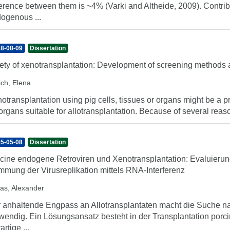
ference between them is ~4% (Varki and Altheide, 2009). Contri
ogenous ...
8-08-09
Dissertation
ety of xenotransplantation: Development of screening methods a
ich, Elena
otransplantation using pig cells, tissues or organs might be a 
 organs suitable for allotransplantation. Because of several reason
5-05-08
Dissertation
cine endogene Retroviren und Xenotransplantation: Evaluierung 
mung der Virusreplikation mittels RNA-Interferenz
las, Alexander
 anhaltende Engpass an Allotransplantaten macht die Suche na
wendig. Ein Lösungsansatz besteht in der Transplantation porc
artige ...