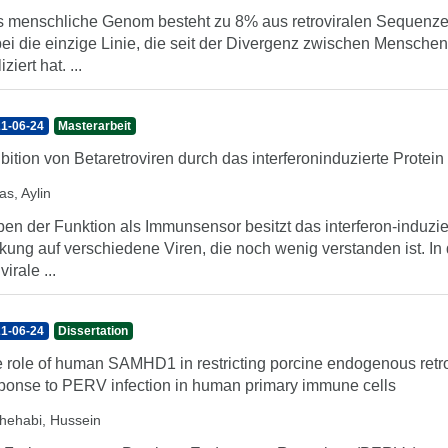
 menschliche Genom besteht zu 8% aus retroviralen Sequenze
ei die einzige Linie, die seit der Divergenz zwischen Mensc
iziert hat. ...
1-06-24
Masterarbeit
ibition von Betaretroviren durch das interferoninduzierte Protein
as, Aylin
en der Funktion als Immunsensor besitzt das interferon-induzi
kung auf verschiedene Viren, die noch wenig verstanden ist. In 
virale ...
1-06-24
Dissertation
 role of human SAMHD1 in restricting porcine endogenous ret
ponse to PERV infection in human primary immune cells
shehabi, Hussein