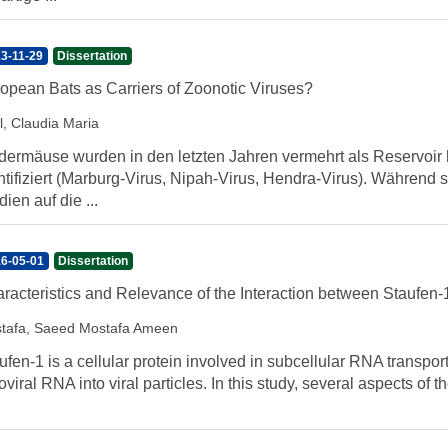
3-11-29
Dissertation
opean Bats as Carriers of Zoonotic Viruses?
l, Claudia Maria
dermäuse wurden in den letzten Jahren vermehrt als Reservoir
ntifiziert (Marburg-Virus, Nipah-Virus, Hendra-Virus). Während 
dien auf die ...
6-05-01
Dissertation
racteristics and Relevance of the Interaction between Staufen-1
tafa, Saeed Mostafa Ameen
ufen-1 is a cellular protein involved in subcellular RNA transpor
roviral RNA into viral particles. In this study, several aspects o