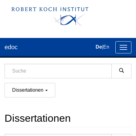
edoc
De
|
En
Umsch
der
Navig
Dissertationen
Dissertationen