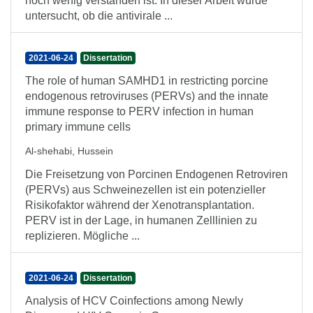
noch wenig verstanden ist. In dieser Arbeit wurde
untersucht, ob die antivirale ...
2021-06-24
Dissertation
The role of human SAMHD1 in restricting porcine
endogenous retroviruses (PERVs) and the innate
immune response to PERV infection in human
primary immune cells
Al-shehabi, Hussein
Die Freisetzung von Porcinen Endogenen Retroviren
(PERVs) aus Schweinezellen ist ein potenzieller
Risikofaktor während der Xenotransplantation.
PERV ist in der Lage, in humanen Zelllinien zu
replizieren. Mögliche ...
2021-06-24
Dissertation
Analysis of HCV Coinfections among Newly