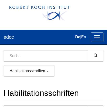
edoc
De
|
En
Umsch
der
Navig
Habilitationsschriften
Habilitationsschriften