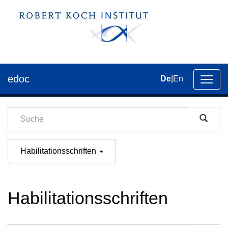
edoc
De
|
En
Umsch
der
Navig
Habilitationsschriften
Habilitationsschriften