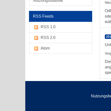
Nutzungsstatistik
Nit
Ort
RSS Feeds
ode
wäh
RSS 1.0
201
RSS 2.0
Unt
Atom
Voi
Die
ang
spe
Nutzungsb