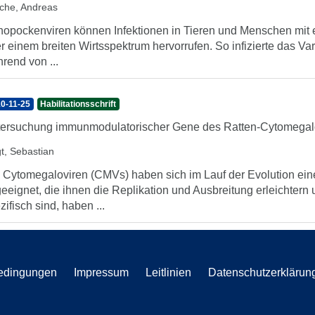
sche, Andreas
hopockenviren können Infektionen in Tieren und Menschen mit
r einem breiten Wirtsspektrum hervorrufen. So infizierte das V
rend von ...
0-11-25
Habilitationsschrift
ersuchung immunmodulatorischer Gene des Ratten-Cytomegal
gt, Sebastian
 Cytomegaloviren (CMVs) haben sich im Lauf der Evolution ein
eeignet, die ihnen die Replikation und Ausbreitung erleichtern
zifisch sind, haben ...
edingungen
Impressum
Leitlinien
Datenschutzerklärun