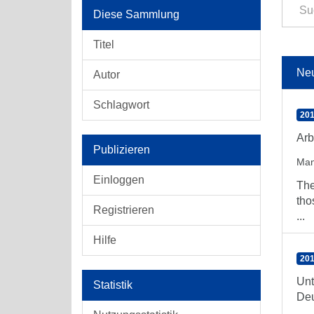
Diese Sammlung
Titel
Ne
Autor
Schlagwort
201
Arb
Publizieren
Man
Einloggen
The
tho
Registrieren
...
Hilfe
201
Unt
Statistik
Deu