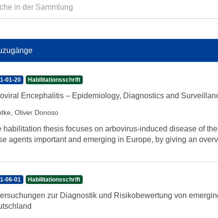
uzugänge
1-01-20
Habilitationsschrift
oviral Encephalitis – Epidemiology, Diagnostics and Surveilla
tke, Oliver Donoso
 habilitation thesis focuses on arbovirus-induced disease of th
se agents important and emerging in Europe, by giving an overvi
1-06-01
Habilitationsschrift
ersuchungen zur Diagnostik und Risikobewertung von emergin
tschland