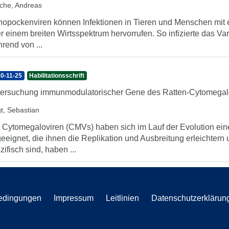
sche, Andreas
hopockenviren können Infektionen in Tieren und Menschen mit
r einem breiten Wirtsspektrum hervorrufen. So infizierte das V
rend von ...
0-11-25
Habilitationsschrift
ersuchung immunmodulatorischer Gene des Ratten-Cytomegal
gt, Sebastian
 Cytomegaloviren (CMVs) haben sich im Lauf der Evolution ein
eeignet, die ihnen die Replikation und Ausbreitung erleichtern
zifisch sind, haben ...
edingungen
Impressum
Leitlinien
Datenschutzerklärun