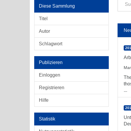
Diese Sammlung
Titel
Ne
Autor
Schlagwort
201
Arb
Publizieren
Man
Einloggen
The
tho
Registrieren
...
Hilfe
201
Unt
Statistik
Deu