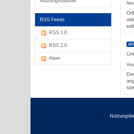
Nutzungsstatistik
Nit
Ort
RSS Feeds
ode
wäh
RSS 1.0
201
RSS 2.0
Unt
Atom
Voi
Die
ang
spe
Nutzungsb