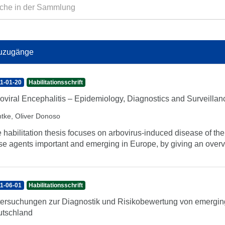
uzugänge
1-01-20
Habilitationsschrift
oviral Encephalitis – Epidemiology, Diagnostics and Surveilla
tke, Oliver Donoso
 habilitation thesis focuses on arbovirus-induced disease of th
se agents important and emerging in Europe, by giving an overvi
1-06-01
Habilitationsschrift
ersuchungen zur Diagnostik und Risikobewertung von emergin
tschland