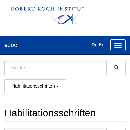
edoc
De
|
En
Umsch
der
Navig
Habilitationsschriften
Habilitationsschriften