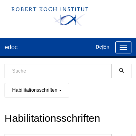
edoc
De
|
En
Umsch
der
Navig
Habilitationsschriften
Habilitationsschriften