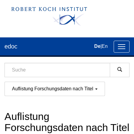
edoc
De
|
En
Umsch
der
Navig
Auflistung Forschungsdaten nach Titel
Auflistung
Forschungsdaten nach Titel