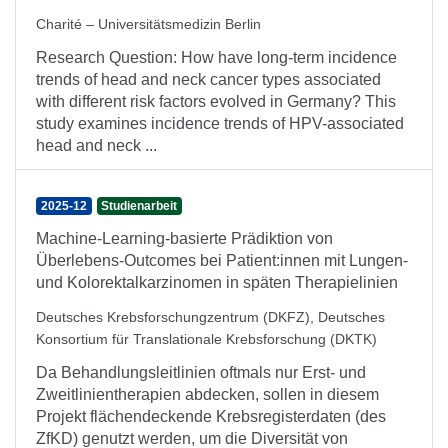
Charité – Universitätsmedizin Berlin
Research Question: How have long-term incidence
trends of head and neck cancer types associated
with different risk factors evolved in Germany? This
study examines incidence trends of HPV-associated
head and neck ...
2025-12
Studienarbeit
Machine-Learning-basierte Prädiktion von
Überlebens-Outcomes bei Patient:innen mit Lungen-
und Kolorektalkarzinomen in späten Therapielinien
Deutsches Krebsforschungzentrum (DKFZ), Deutsches
Konsortium für Translationale Krebsforschung (DKTK)
Da Behandlungsleitlinien oftmals nur Erst- und
Zweitlinientherapien abdecken, sollen in diesem
Projekt flächendeckende Krebsregisterdaten (des
ZfKD) genutzt werden, um die Diversität von