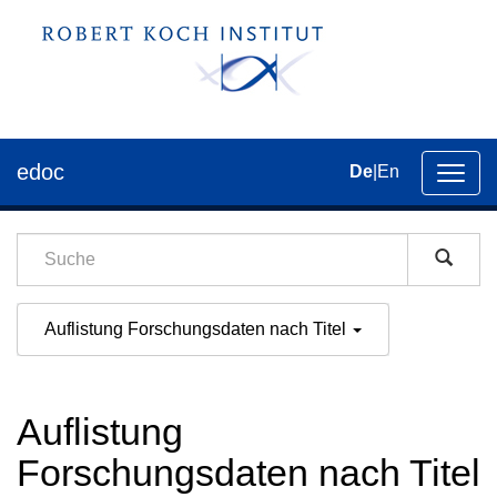
edoc
De
|
En
Umsch
der
Navig
Auflistung Forschungsdaten nach Titel
Auflistung
Forschungsdaten nach Titel