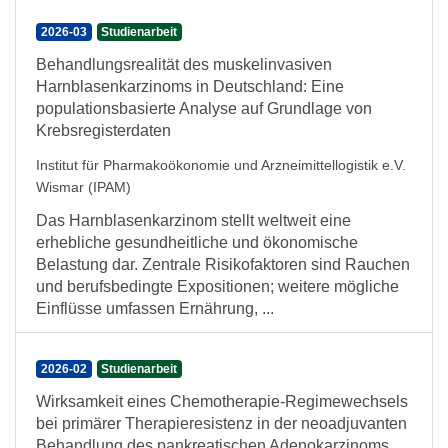
2026-03
Studienarbeit
Behandlungsrealität des muskelinvasiven
Harnblasenkarzinoms in Deutschland: Eine
populationsbasierte Analyse auf Grundlage von
Krebsregisterdaten
Institut für Pharmakoökonomie und Arzneimittellogistik e.V.
Wismar (IPAM)
Das Harnblasenkarzinom stellt weltweit eine
erhebliche gesundheitliche und ökonomische
Belastung dar. Zentrale Risikofaktoren sind Rauchen
und berufsbedingte Expositionen; weitere mögliche
Einflüsse umfassen Ernährung, ...
2026-02
Studienarbeit
Wirksamkeit eines Chemotherapie-Regimewechsels
bei primärer Therapieresistenz in der neoadjuvanten
Behandlung des pankreatischen Adenokarzinoms