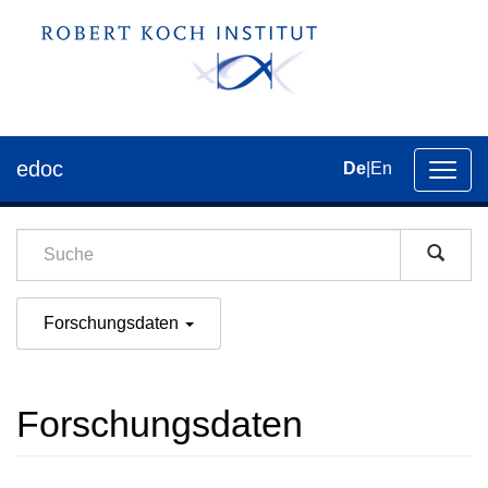
edoc
De
|
En
Umsch
der
Navig
Forschungsdaten
Forschungsdaten