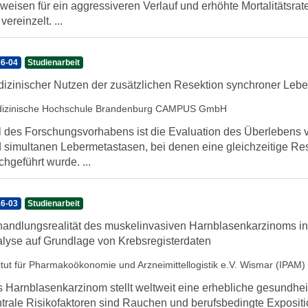
weisen für ein aggressiveren Verlauf und erhöhte Mortalitätsrat
vereinzelt. ...
6-04
Studienarbeit
izinischer Nutzen der zusätzlichen Resektion synchroner Le
izinische Hochschule Brandenburg CAMPUS GmbH
l des Forschungsvorhabens ist die Evaluation des Überlebens 
 simultanen Lebermetastasen, bei denen eine gleichzeitige Re
chgeführt wurde. ...
6-03
Studienarbeit
andlungsrealität des muskelinvasiven Harnblasenkarzinoms in
lyse auf Grundlage von Krebsregisterdaten
titut für Pharmakoökonomie und Arzneimittellogistik e.V. Wismar (IPAM)
 Harnblasenkarzinom stellt weltweit eine erhebliche gesundhe
trale Risikofaktoren sind Rauchen und berufsbedingte Exposit