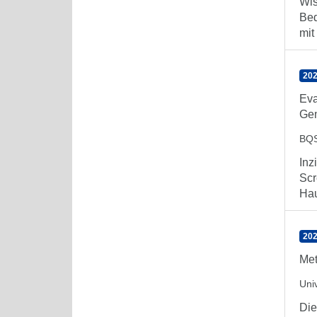
Wis
Bed
mit
202
Eva
Gem
BQS
Inz
Scr
Hau
202
Met
Univ
Die