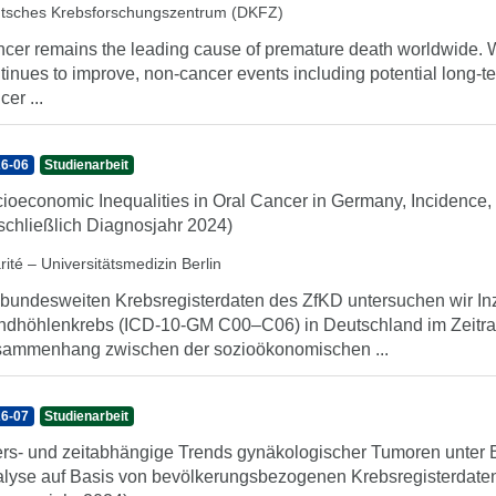
tsches Krebsforschungszentrum (DKFZ)
cer remains the leading cause of premature death worldwide. Whi
tinues to improve, non-cancer events including potential long-t
cer ...
6-06
Studienarbeit
ioeconomic Inequalities in Oral Cancer in Germany, Incidence, 
schließlich Diagnosjahr 2024)
ité – Universitätsmedizin Berlin
 bundesweiten Krebsregisterdaten des ZfKD untersuchen wir I
dhöhlenkrebs (ICD-10-GM C00–C06) in Deutschland im Zeitra
ammenhang zwischen der sozioökonomischen ...
6-07
Studienarbeit
ers- und zeitabhängige Trends gynäkologischer Tumoren unter 
lyse auf Basis von bevölkerungsbezogenen Krebsregisterdaten 