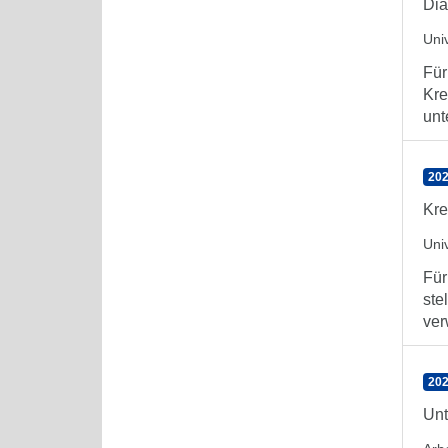
Dia
Uni
Für
Kre
unt
202
Kre
Uni
Für
ste
ver
202
Unt