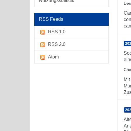
Nutzungsstatistik
Deu
Can
RSS Feeds
con
can
RSS 1.0
202
RSS 2.0
Soc
Atom
ein
Char
Mit
Mun
Zus
202
Alt
Ana