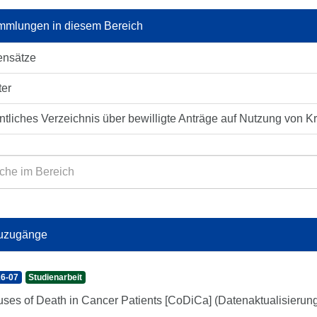
mlungen in diesem Bereich
ensätze
ter
ntliches Verzeichnis über bewilligte Anträge auf Nutzung von K
uzugänge
6-07
Studienarbeit
ses of Death in Cancer Patients [CoDiCa] (Datenaktualisierun