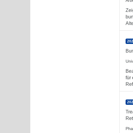
Arb
Zei
bun
Alt
202
Bun
Uni
Bea
für
Ref
202
Tre
Ret
Pha