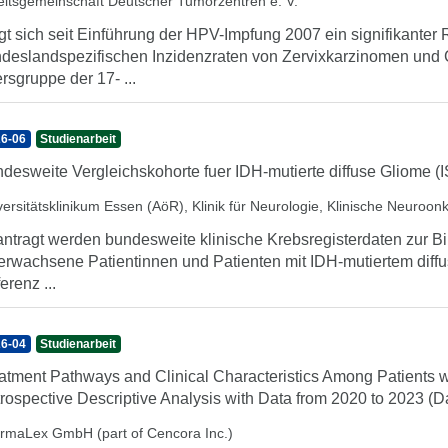
eitsgemeinschaft Deutscher Tumorzentren e. V.
gt sich seit Einführung der HPV-Impfung 2007 ein signifikante
deslandspezifischen Inzidenzraten von Zervixkarzinomen und Ca
ersgruppe der 17- ...
6-06
Studienarbeit
desweite Vergleichskohorte fuer IDH-mutierte diffuse Gliome (
versitätsklinikum Essen (AöR), Klinik für Neurologie, Klinische Neuroon
ntragt werden bundesweite klinische Krebsregisterdaten zur Bi
 erwachsene Patientinnen und Patienten mit IDH-mutiertem diffu
erenz ...
6-04
Studienarbeit
atment Pathways and Clinical Characteristics Among Patients w
rospective Descriptive Analysis with Data from 2020 to 2023 (D
rmaLex GmbH (part of Cencora Inc.)