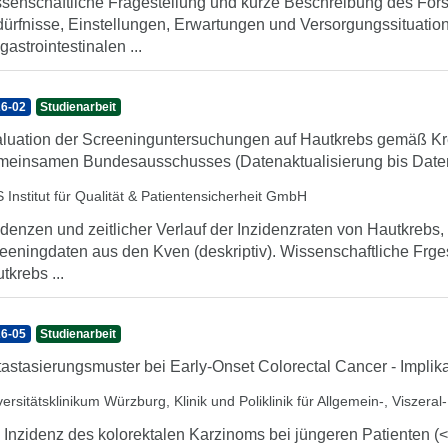
senschaftliche Fragestellung und kurze Beschreibung des For
ürfnisse, Einstellungen, Erwartungen und Versorgungssituation
 gastrointestinalen ...
6-02
Studienarbeit
luation der Screeninguntersuchungen auf Hautkrebs gemäß Kre
einsamen Bundesausschusses (Datenaktualisierung bis Date
 Institut für Qualität & Patientensicherheit GmbH
idenzen und zeitlicher Verlauf der Inzidenzraten von Hautkrebs
eeningdaten aus den Kven (deskriptiv). Wissenschaftliche Frges
tkrebs ...
6-05
Studienarbeit
astasierungsmuster bei Early-Onset Colorectal Cancer - Implika
ersitätsklinikum Würzburg, Klinik und Poliklinik für Allgemein-, Viszera
 Inzidenz des kolorektalen Karzinoms bei jüngeren Patienten (<5