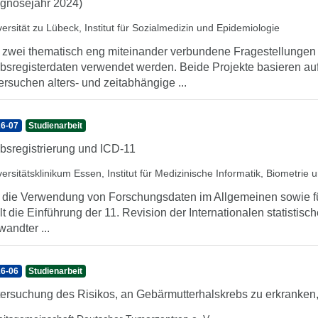
gnosejahr 2024)
versität zu Lübeck, Institut für Sozialmedizin und Epidemiologie
 zwei thematisch eng miteinander verbundene Fragestellunge
bsregisterdaten verwendet werden. Beide Projekte basieren au
ersuchen alters- und zeitabhängige ...
6-07
Studienarbeit
bsregistrierung und ICD-11
versitätsklinikum Essen, Institut für Medizinische Informatik, Biometrie
 die Verwendung von Forschungsdaten im Allgemeinen sowie fü
llt die Einführung der 11. Revision der Internationalen statistis
wandter ...
6-06
Studienarbeit
ersuchung des Risikos, an Gebärmutterhalskrebs zu erkranken,