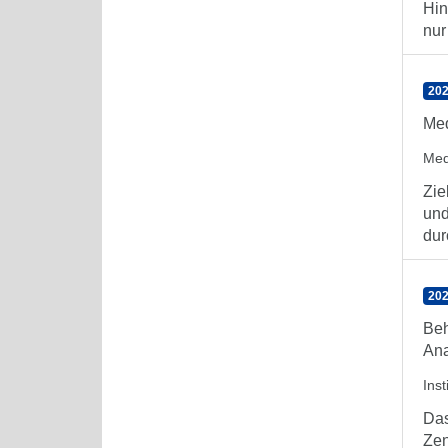
Hin
nur 
202
Med
Med
Zie
und
dur
202
Beh
Ana
Ins
Das
Zen