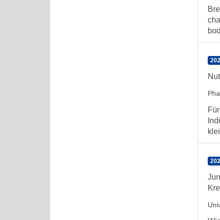
Bre
cha
body
202
Nut
Ph
Für
Ind
kle
202
Jun
Kre
Uni