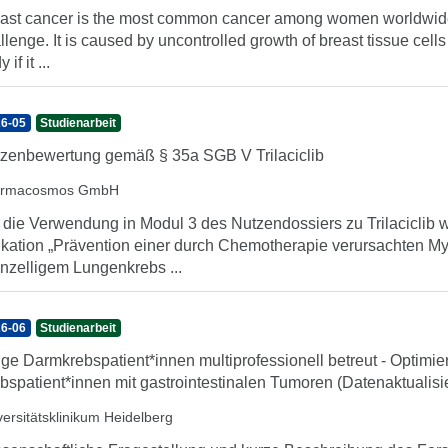
ast cancer is the most common cancer among women worldwide a
llenge. It is caused by uncontrolled growth of breast tissue cells
 if it ...
6-05
Studienarbeit
zenbewertung gemäß § 35a SGB V Trilaciclib
armacosmos GmbH
 die Verwendung in Modul 3 des Nutzendossiers zu Trilaciclib
ikation „Prävention einer durch Chemotherapie verursachten My
inzelligem Lungenkrebs ...
6-06
Studienarbeit
ge Darmkrebspatient*innen multiprofessionell betreut - Optimi
bspatient*innen mit gastrointestinalen Tumoren (Datenaktualis
versitätsklinikum Heidelberg