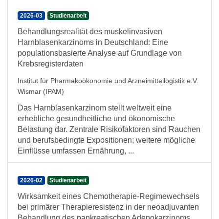
2026-03
Studienarbeit
Behandlungsrealität des muskelinvasiven
Harnblasenkarzinoms in Deutschland: Eine
populationsbasierte Analyse auf Grundlage von
Krebsregisterdaten
Institut für Pharmakoökonomie und Arzneimittellogistik e.V.
Wismar (IPAM)
Das Harnblasenkarzinom stellt weltweit eine
erhebliche gesundheitliche und ökonomische
Belastung dar. Zentrale Risikofaktoren sind Rauchen
und berufsbedingte Expositionen; weitere mögliche
Einflüsse umfassen Ernährung, ...
2026-02
Studienarbeit
Wirksamkeit eines Chemotherapie-Regimewechsels
bei primärer Therapieresistenz in der neoadjuvanten
Behandlung des pankreatischen Adenokarzinoms