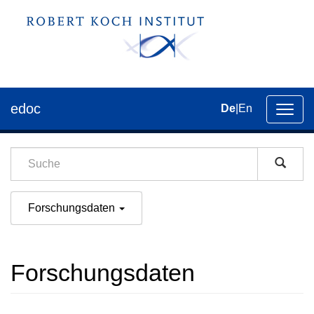
edoc
De
|
En
Umsch
der
Navig
Forschungsdaten
Forschungsdaten