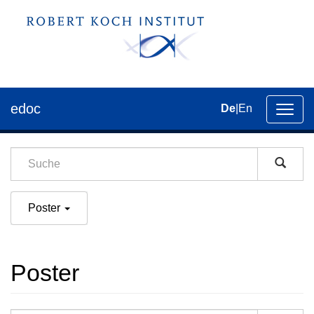
edoc
De
|
En
Umsch
der
Navig
Poster
Poster