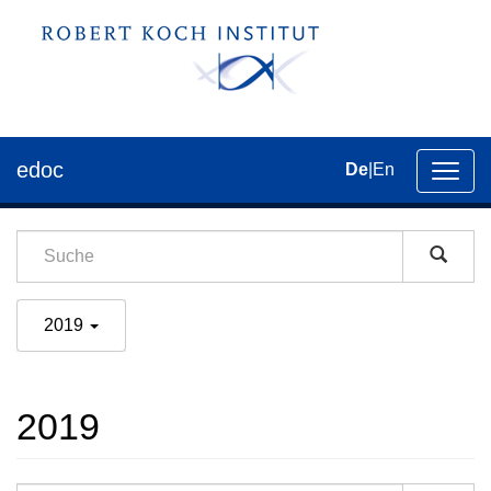
edoc
De
|
En
Umsch
der
Navig
2019
2019