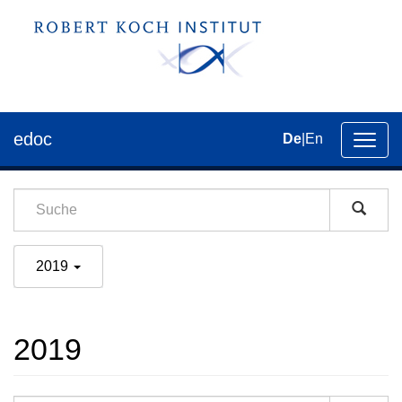
edoc
De
|
En
Umsch
der
Navig
2019
2019