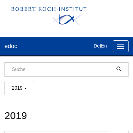
edoc
De
|
En
Umsch
der
Navig
2019
2019