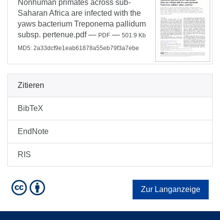
Nonhuman primates across sub-
Saharan Africa are infected with the
yaws bacterium Treponema pallidum
subsp. pertenue.pdf
—
—
PDF
501.9 Kb
MD5: 2a33dcf9e1eab61878a55eb79f3a7ebe
Zitieren
BibTeX
EndNote
RIS
Zur Langanzeige