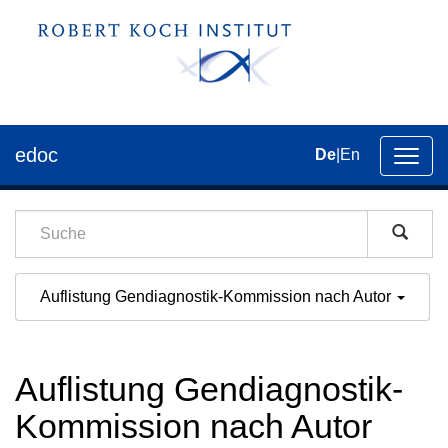
edoc
De
|
En
Umsch
der
Navig
Auflistung Gendiagnostik-Kommission nach Autor
Auflistung Gendiagnostik-
Kommission nach Autor