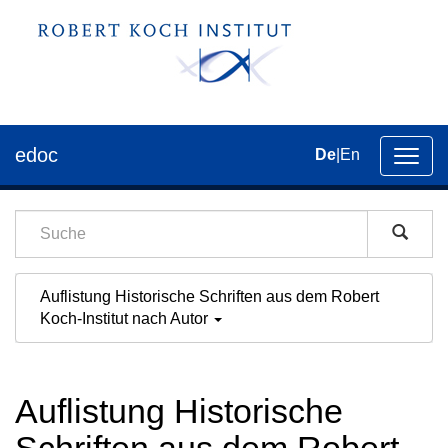
edoc
De
|
En
Umsch
der
Navig
Auflistung Historische Schriften aus dem Robert
Koch-Institut nach Autor
Auflistung Historische