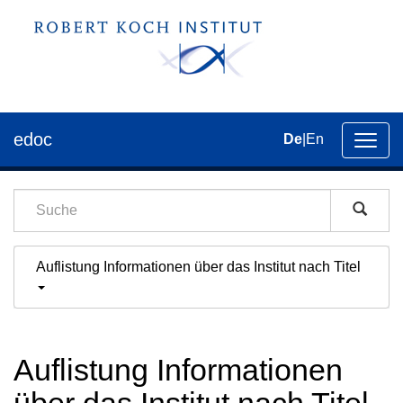
edoc
De
|
En
Umsch
der
Navig
Auflistung Informationen über das Institut nach Titel
Auflistung Informationen