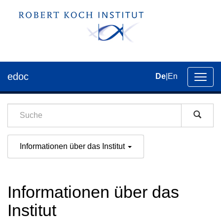
edoc
De
|
En
Umsch
der
Navig
Informationen über das Institut
Informationen über das
Institut