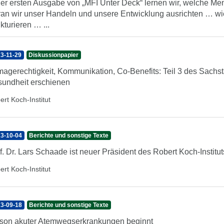
der ersten Ausgabe von „MFI Unter Deck“ lernen wir, welche Me
an wir unser Handeln und unsere Entwicklung ausrichten … wi
ukturieren … ...
3-11-29
Diskussionpapier
magerechtigkeit, Kommunikation, Co-Benefits: Teil 3 des Sach
undheit erschienen
ert Koch-Institut
3-10-04
Berichte und sonstige Texte
f. Dr. Lars Schaade ist neuer Präsident des Robert Koch-Institut
ert Koch-Institut
3-09-18
Berichte und sonstige Texte
son akuter Atemwegserkrankungen beginnt