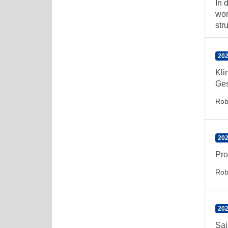
In 
wor
str
202
Kli
Ges
Rob
202
Pro
Rob
202
Sai