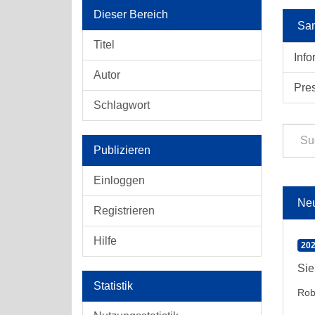
Dieser Bereich
Sam
Titel
Info
Autor
Pre
Schlagwort
Publizieren
Einloggen
Ne
Registrieren
Hilfe
202
Sie
Statistik
Rob