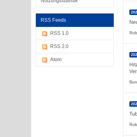
Nutzungsstatistik
202
RSS Feeds
Neu
Rob
RSS 1.0
RSS 2.0
202
Atom
Hit
Ver
Bun
202
Tub
Rob