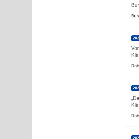
Bun
Bun
202
Von
Kli
Rob
202
„De
Kli
Rob
202