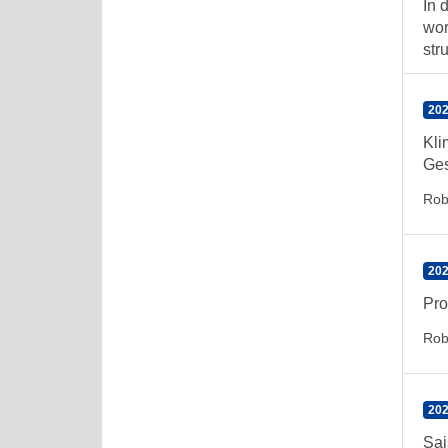
In 
wor
str
202
Kli
Ges
Rob
202
Pro
Rob
202
Sai