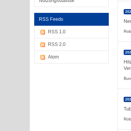
Nutzungsstatistik
202
RSS Feeds
Neu
Rob
RSS 1.0
RSS 2.0
202
Atom
Hit
Ver
Bun
202
Tub
Rob