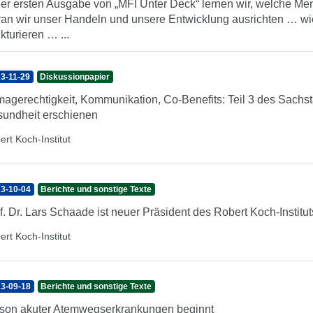
der ersten Ausgabe von „MFI Unter Deck“ lernen wir, welche Me
an wir unser Handeln und unsere Entwicklung ausrichten … wi
ukturieren … ...
3-11-29
Diskussionpapier
magerechtigkeit, Kommunikation, Co-Benefits: Teil 3 des Sach
undheit erschienen
ert Koch-Institut
3-10-04
Berichte und sonstige Texte
f. Dr. Lars Schaade ist neuer Präsident des Robert Koch-Institut
ert Koch-Institut
3-09-18
Berichte und sonstige Texte
son akuter Atemwegserkrankungen beginnt