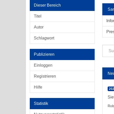
Dieser Bereich
Sam
Titel
Info
Autor
Pre
Schlagwort
Publizieren
Einloggen
Ne
Registrieren
Hilfe
202
Sie
Statistik
Rob