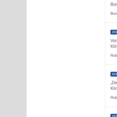
Bun
Bun
202
Von
Kli
Rob
202
„De
Kli
Rob
202