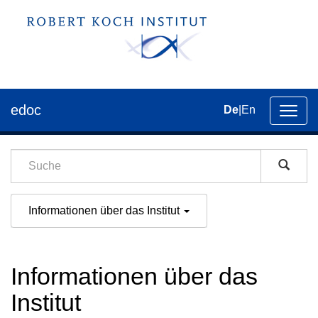
edoc
De
|
En
Umsch
der
Navig
Informationen über das Institut
Informationen über das
Institut