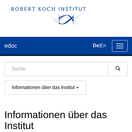
edoc
De
|
En
Umsch
der
Navig
Informationen über das Institut
Informationen über das
Institut