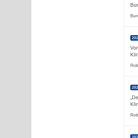
Bun
Bun
202
Von
Kli
Rob
202
„De
Kli
Rob
202