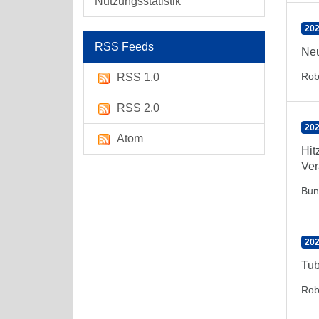
Nutzungsstatistik
202
RSS Feeds
Neu
Rob
RSS 1.0
RSS 2.0
202
Atom
Hit
Ver
Bun
202
Tub
Rob