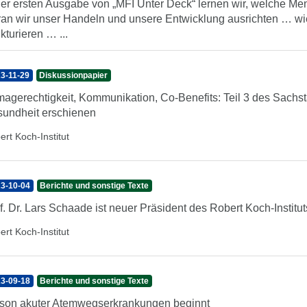
der ersten Ausgabe von „MFI Unter Deck“ lernen wir, welche Me
an wir unser Handeln und unsere Entwicklung ausrichten … wi
ukturieren … ...
3-11-29
Diskussionpapier
magerechtigkeit, Kommunikation, Co-Benefits: Teil 3 des Sach
undheit erschienen
ert Koch-Institut
3-10-04
Berichte und sonstige Texte
f. Dr. Lars Schaade ist neuer Präsident des Robert Koch-Institut
ert Koch-Institut
3-09-18
Berichte und sonstige Texte
son akuter Atemwegserkrankungen beginnt