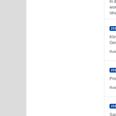
In 
wor
str
202
Kli
Ges
Rob
202
Pro
Rob
202
Sai