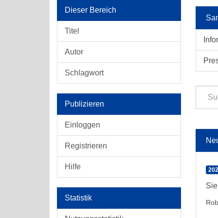
Dieser Bereich
Sam
Titel
Info
Autor
Pre
Schlagwort
Publizieren
Einloggen
Ne
Registrieren
Hilfe
202
Sie
Statistik
Rob