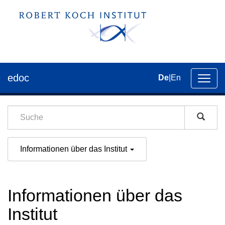
edoc
De
|
En
Umsch
der
Navig
Informationen über das Institut
Informationen über das
Institut