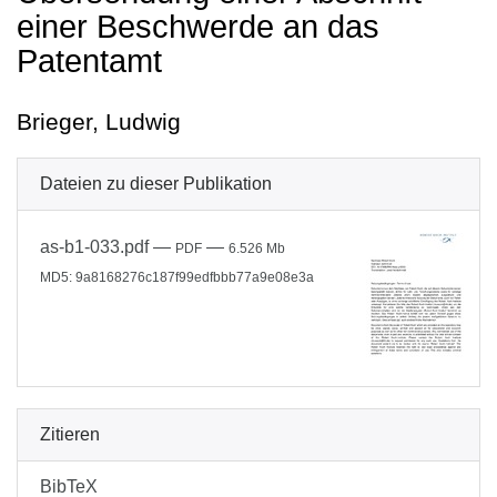
einer Beschwerde an das
Patentamt
Brieger, Ludwig
Dateien zu dieser Publikation
as-b1-033.pdf
—
—
PDF
6.526 Mb
MD5: 9a8168276c187f99edfbbb77a9e08e3a
Zitieren
BibTeX