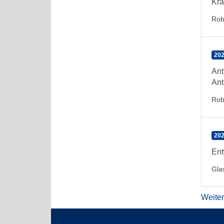
Kra
Rob
202
Ant
Ant
Rob
202
Ent
Gla
Weite