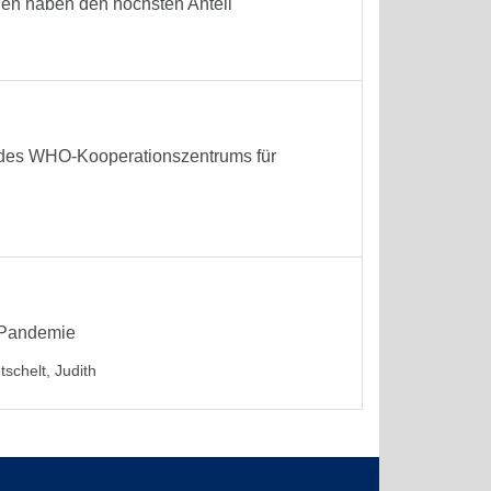
gen haben den höchsten Anteil
g des WHO-Kooperationszentrums für
-Pandemie
tschelt, Judith