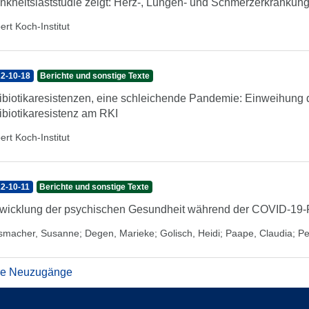
nkheitslaststudie zeigt: Herz-, Lungen- und Schmerzerkrankun
ert Koch-Institut
2-10-18
Berichte und sonstige Texte
ibiotikaresistenzen, eine schleichende Pandemie: Einweihun
ibiotikaresistenz am RKI
ert Koch-Institut
2-10-11
Berichte und sonstige Texte
wicklung der psychischen Gesundheit während der COVID-19
smacher, Susanne
;
Degen, Marieke
;
Golisch, Heidi
;
Paape, Claudia
;
Pe
re Neuzugänge