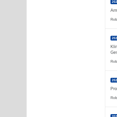
202
Arm
Rob
202
Kli
Ges
Rob
202
Pro
Rob
202