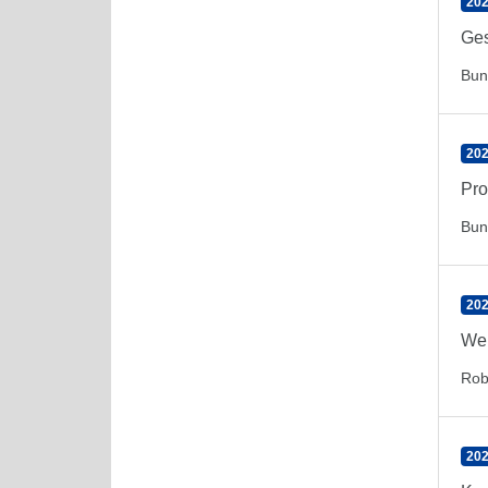
202
Ges
Bun
202
Pro
Bun
202
Wel
Rob
202