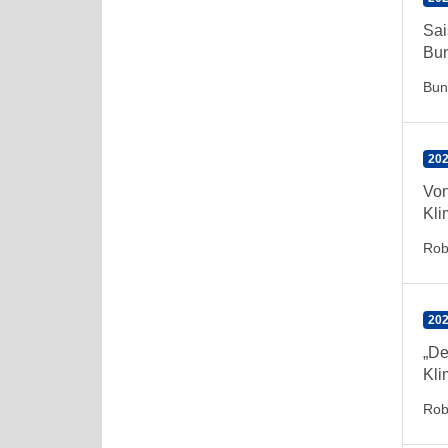
Sai
Bun
Bun
202
Von
Kli
Rob
202
„De
Kli
Rob