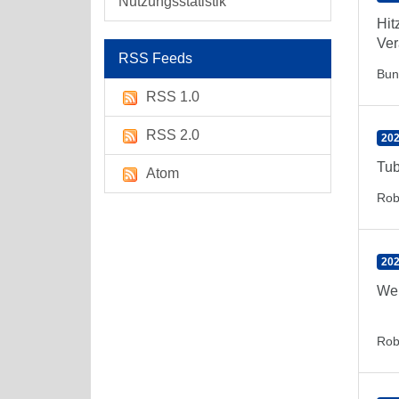
Nutzungsstatistik
Hit
Ver
RSS Feeds
Bun
RSS 1.0
RSS 2.0
202
Tub
Atom
Rob
202
Wen
Rob