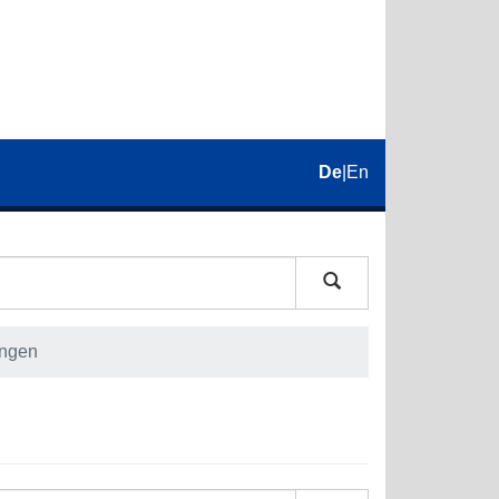
De
|
En
ungen