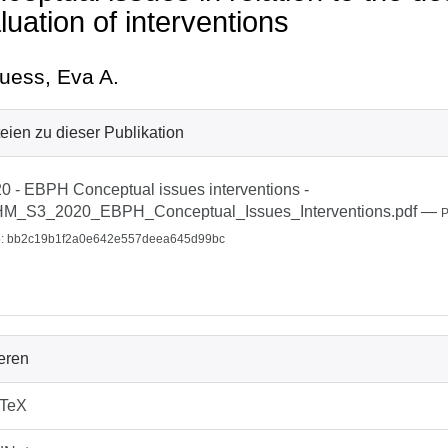
luation of interventions
uess, Eva A.
eien zu dieser Publikation
0 - EBPH Conceptual issues interventions -
HM_S3_2020_EBPH_Conceptual_Issues_Interventions.pdf
—
: bb2c19b1f2a0e642e557deea645d99bc
ieren
bTeX