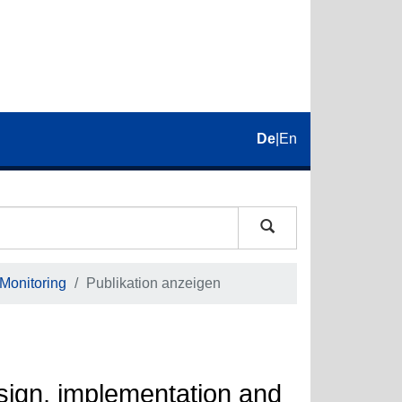
De
|
En
 Monitoring
Publikation anzeigen
esign, implementation and