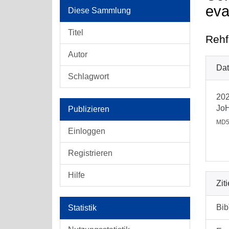
eva
Diese Sammlung
Titel
Rehf
Autor
Dat
Schlagwort
202
Jo
Publizieren
MD5
Einloggen
Registrieren
Hilfe
Zit
Bi
Statistik