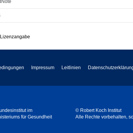
dNote
S
 Lizenzangabe
edingungen
Impressum
Leitlinien
Datenschutzerklärun
undesinstitut im
© Robert Koch Institut
steriums für Gesundheit
Alle Rechte vorbehalten, so