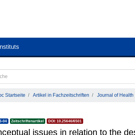
nstituts
c Startseite
Artikel in Fachzeitschriften
Journal of Health
6-04
Zeitschriftenartikel
DOI: 10.25646/6501
ceptual issues in relation to the d