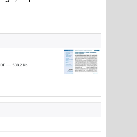
—
PDF
538.2 Kb