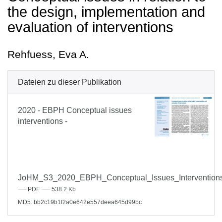
the design, implementation and
evaluation of interventions
Rehfuess, Eva A.
Dateien zu dieser Publikation
2020 - EBPH Conceptual issues
interventions -
JoHM_S3_2020_EBPH_Conceptual_Issues_Interventions
—
—
PDF
538.2 Kb
MD5: bb2c19b1f2a0e642e557deea645d99bc