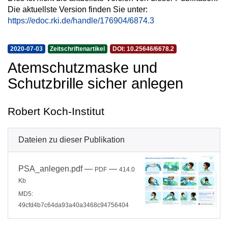
Die aktuellste Version finden Sie unter:
https://edoc.rki.de/handle/176904/6874.3
2020-07-03
Zeitschriftenartikel
DOI: 10.25646/6678.2
Atemschutzmaske und
Schutzbrille sicher anlegen
Robert Koch-Institut
Dateien zu dieser Publikation
PSA_anlegen.pdf
—
—
PDF
414.0
Kb
MD5:
49cfd4b7c64da93a40a3468c94756404