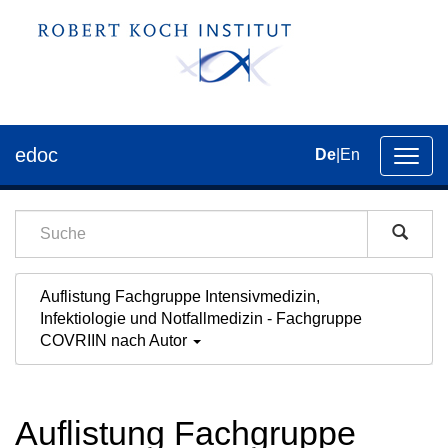
edoc
De
|
En
Umsch
der
Navig
Auflistung Fachgruppe Intensivmedizin,
Infektiologie und Notfallmedizin - Fachgruppe
COVRIIN nach Autor
Auflistung Fachgruppe