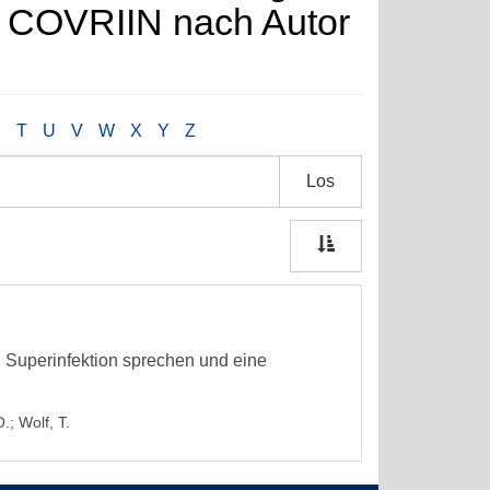
e COVRIIN nach Autor
S
T
U
V
W
X
Y
Z
Los
w. Superinfektion sprechen und eine
O.
;
Wolf, T.