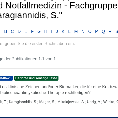
d Notfallmedizin - Fachgrupp
ragiannidis, S."
A
B
C
D
E
F
G
H
I
J
K
L
M
N
O
P
Q
R
e der Publikationen 1-1 von 1
0-06-23
Berichte und sonstige Texte
t es klinische Zeichen und/oder Biomarker, die für eine Ko- bz
ibiotische/antimykotische Therapie rechtfertigen?
t, T.
;
Karagiannidis, S.
;
Mager, S.
;
Mikolajewska, A.
;
Uhrig, A.
;
Witzke, 