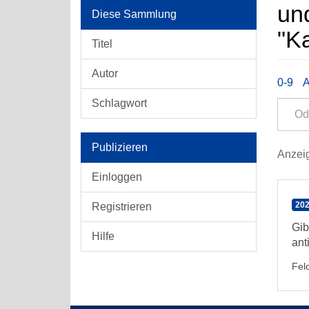
un
Diese Sammlung
"Ka
Titel
Autor
0-9
Schlagwort
Publizieren
Anzeig
Einloggen
202
Registrieren
Gib
Hilfe
ant
Feld