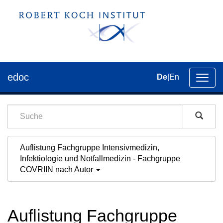
edoc
De
|
En
Umsch
der
Navig
Auflistung Fachgruppe Intensivmedizin,
Infektiologie und Notfallmedizin - Fachgruppe
COVRIIN nach Autor
Auflistung Fachgruppe