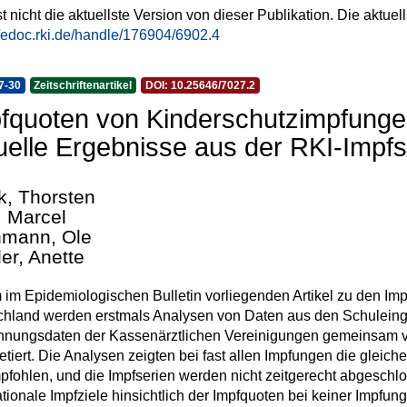
st nicht die aktuellste Version von dieser Publikation. Die aktuel
//edoc.rki.de/handle/176904/6902.4
7-30
Zeitschriftenartikel
DOI: 10.25646/7027.2
fquoten von Kinderschutzimpfunge
uelle Ergebnisse aus der RKI-Impfs
k, Thorsten
, Marcel
mann, Ole
ler, Anette
 im Epidemiologischen Bulletin vorliegenden Artikel zu den Im
chland werden erstmals Analysen von Daten aus den Schulein
nungsdaten der Kassenärztlichen Vereinigungen gemeinsam ve
retiert. Die Analysen zeigten bei fast allen Impfungen die gleic
pfohlen, und die Impfserien werden nicht zeitgerecht abgesch
ationale Impfziele hinsichtlich der Impfquoten bei keiner Impfung