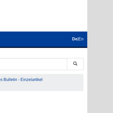
De
|
En
 Bulletin - Einzelartikel