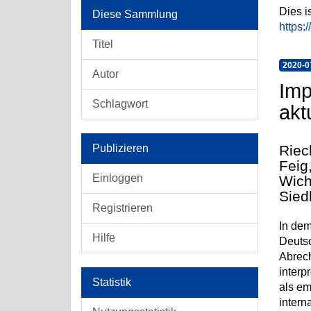
Dies i
Diese Sammlung
https:
Titel
2020-0
Autor
Imp
Schlagwort
akt
Publizieren
Riec
Feig
Einloggen
Wich
Sied
Registrieren
In dem
Hilfe
Deuts
Abrech
interp
Statistik
als em
intern