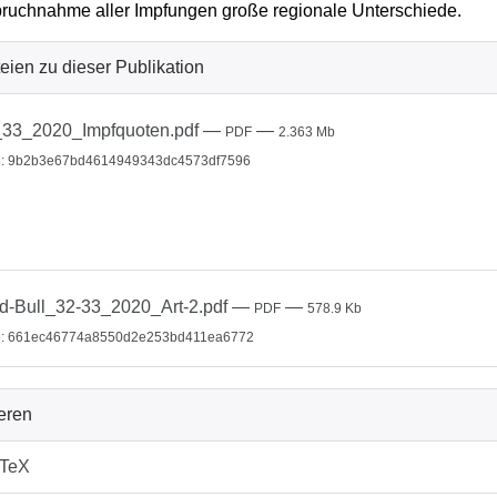
ruchnahme aller Impfungen große regionale Unterschiede.
eien zu dieser Publikation
33_2020_Impfquoten.pdf
—
—
PDF
2.363 Mb
: 9b2b3e67bd4614949343dc4573df7596
d-Bull_32-33_2020_Art-2.pdf
—
—
PDF
578.9 Kb
: 661ec46774a8550d2e253bd411ea6772
ieren
bTeX