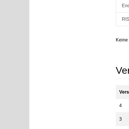
En
RI
Keine
Ve
Vers
4
3