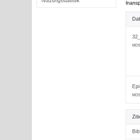
Nutzungsstatistik
Inansp
Dat
32_
MD5
Epi
MD5
Zit
Bi