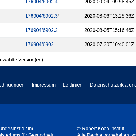
176904/6902.4
2020-09-04T09:58:45Z
176904/6902.3
*
2020-08-06T13:25:36Z
176904/6902.2
2020-08-05T15:16:46Z
176904/6902
2020-07-30T10:40:01Z
ewählte Version(en)
edingungen
Impressum
Leitlinien
Datenschutzerklärun
undesinstitut im
© Robert Koch Institut
steriums für Gesundheit
Alle Rechte vorbehalten, so