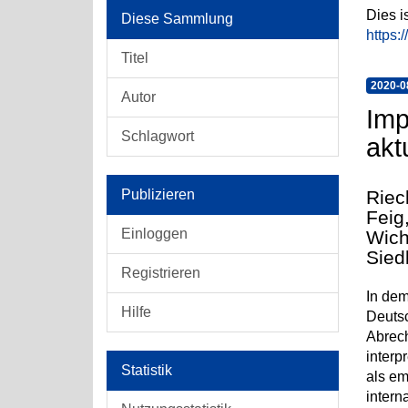
Dies i
Diese Sammlung
https:
Titel
2020-0
Autor
Imp
Schlagwort
akt
Publizieren
Riec
Feig
Einloggen
Wich
Sied
Registrieren
In dem
Hilfe
Deuts
Abrech
interp
Statistik
als em
intern