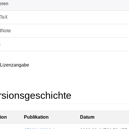
ieren
bTeX
dNote
S
 Lizenzangabe
rsionsgeschichte
ion
Publikation
Datum