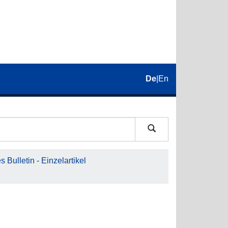
De
|
En
 Bulletin - Einzelartikel