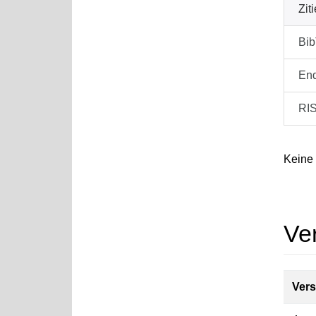
Zit
Bi
En
RI
Keine
Ve
Vers