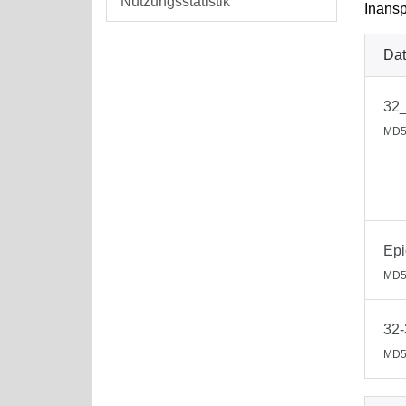
Nutzungsstatistik
Inansp
Dat
32_
MD5
Epi
MD5
32-
MD5