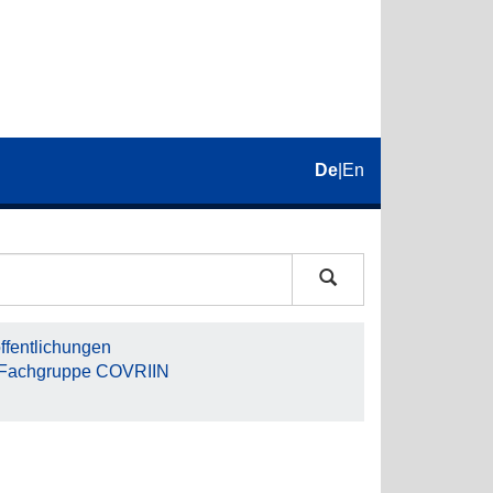
De
|
En
fentlichungen
 - Fachgruppe COVRIIN