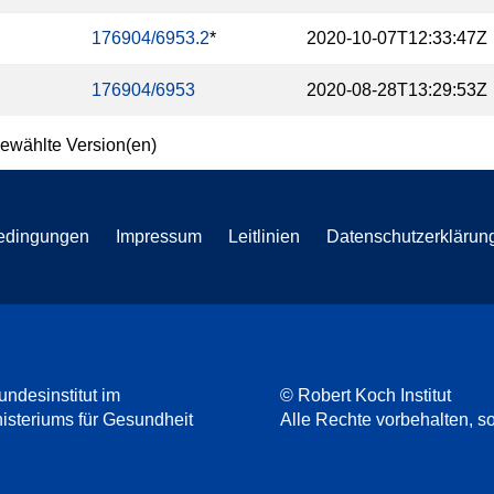
176904/6953.2
*
2020-10-07T12:33:47Z
176904/6953
2020-08-28T13:29:53Z
ewählte Version(en)
edingungen
Impressum
Leitlinien
Datenschutzerklärun
undesinstitut im
© Robert Koch Institut
steriums für Gesundheit
Alle Rechte vorbehalten, so