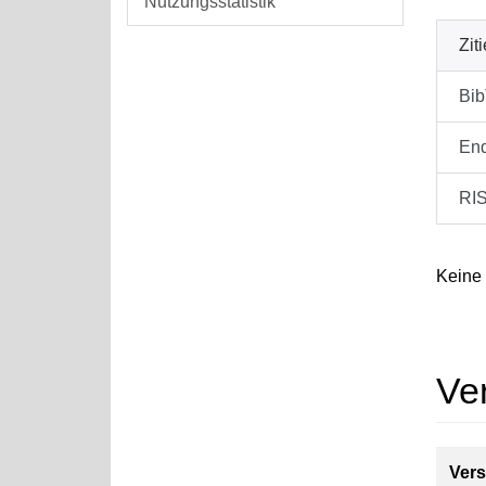
Nutzungsstatistik
Zit
Bi
En
RI
Keine
Ve
Vers