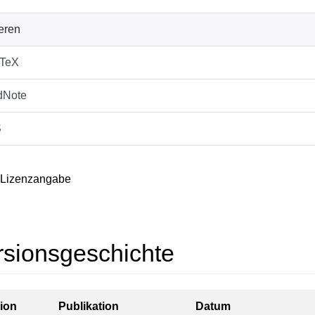
ieren
bTeX
dNote
S
 Lizenzangabe
rsionsgeschichte
ion
Publikation
Datum