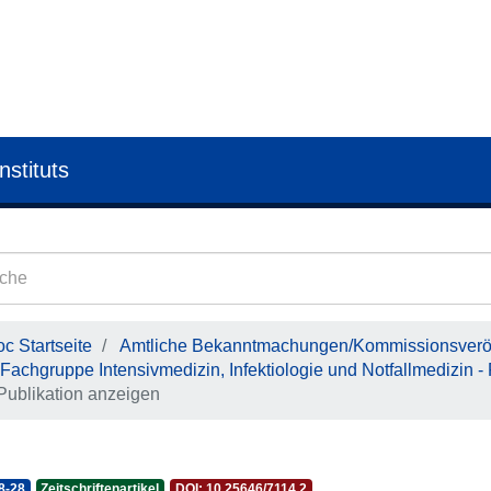
nstituts
c Startseite
Amtliche Bekanntmachungen/Kommissionsveröf
Fachgruppe Intensivmedizin, Infektiologie und Notfallmedizin
Publikation anzeigen
8-28
Zeitschriftenartikel
DOI: 10.25646/7114.2