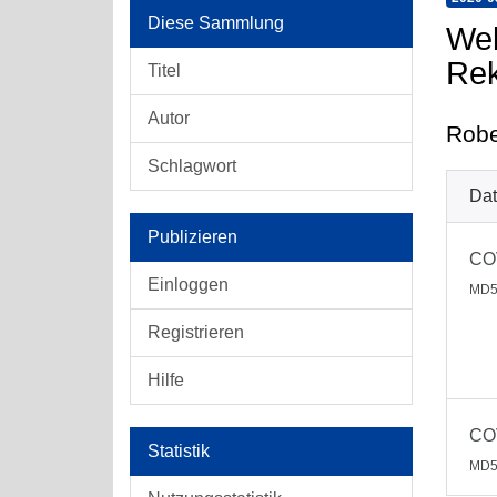
Diese Sammlung
Wel
Rek
Titel
Autor
Robe
Schlagwort
Dat
Publizieren
COV
Einloggen
MD5
Registrieren
Hilfe
CO
Statistik
MD5