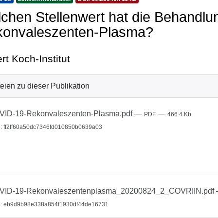
chen Stellenwert hat die Behandl
onvaleszenten-Plasma?
rt Koch-Institut
eien zu dieser Publikation
ID-19-Rekonvaleszenten-Plasma.pdf
—
—
PDF
466.4 Kb
: ff2ff60a50dc7346fd010850b0639a03
VID-19-Rekonvaleszentenplasma_20200824_2_COVRIIN.pdf
: eb9d9b98e338a854f1930df44de16731