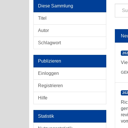
Diese Sammlung
Titel
Autor
Ne
Schlagwort
202
Publizieren
Vie
GE
Einloggen
Registrieren
202
Hilfe
Ric
gen
rev
Statistik
vom