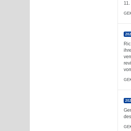
11.
GE
202
Ric
ihr
ver
rev
vom
GE
202
Gen
des
GE