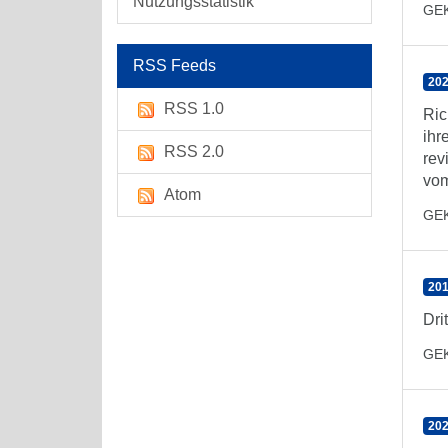
Nutzungsstatistik
GE
RSS Feeds
202
RSS 1.0
Ric
ihr
RSS 2.0
rev
vom
Atom
GE
201
Dri
GE
202