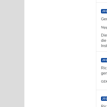
201
Gen
Nip
Die
die
Inst
201
Ric
gen
GE
201
Ric