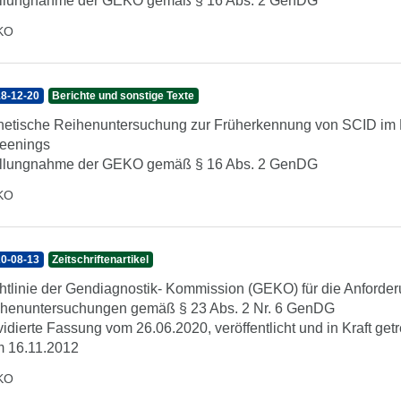
llungnahme der GEKO gemäß § 16 Abs. 2 GenDG
KO
8-12-20
Berichte und sonstige Texte
etische Reihenuntersuchung zur Früherkennung von SCID im
eenings
llungnahme der GEKO gemäß § 16 Abs. 2 GenDG
KO
0-08-13
Zeitschriftenartikel
htlinie der Gendiagnostik- Kommission (GEKO) für die Anforde
henuntersuchungen gemäß § 23 Abs. 2 Nr. 6 GenDG
idierte Fassung vom 26.06.2020, veröffentlicht und in Kraft get
 16.11.2012
KO