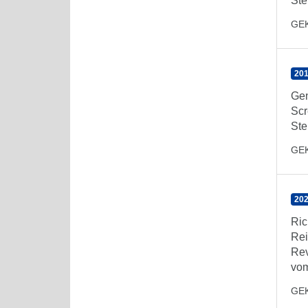
Ste
GE
201
Gen
Scr
Ste
GE
202
Ric
Rei
Rev
vom
GE