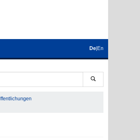
De
|
En
fentlichungen