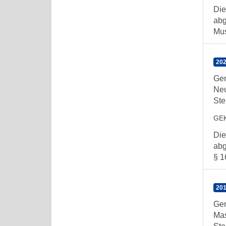
Die
abg
Mus
202
Gen
Ne
Ste
GE
Die
abg
§ 1
201
Gen
Mas