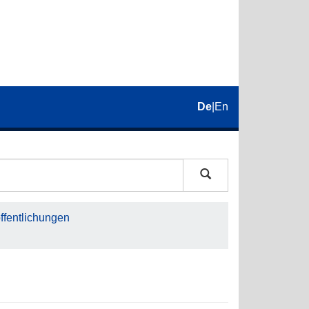
De
|
En
fentlichungen