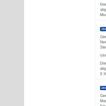
Die
abg
Mus
202
Gen
Ne
Ste
GE
Die
abg
§ 1
201
Gen
Mas