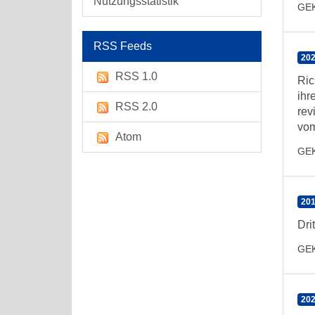
Nutzungsstatistik
GE
RSS Feeds
202
RSS 1.0
Ric
ihr
RSS 2.0
rev
vom
Atom
GE
201
Dri
GE
202