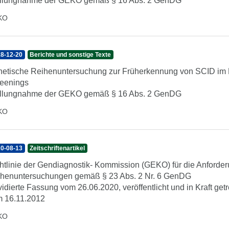
llungnahme der GEKO gemäß § 16 Abs. 2 GenDG
KO
8-12-20
Berichte und sonstige Texte
etische Reihenuntersuchung zur Früherkennung von SCID im
eenings
llungnahme der GEKO gemäß § 16 Abs. 2 GenDG
KO
0-08-13
Zeitschriftenartikel
htlinie der Gendiagnostik- Kommission (GEKO) für die Anforde
henuntersuchungen gemäß § 23 Abs. 2 Nr. 6 GenDG
idierte Fassung vom 26.06.2020, veröffentlicht und in Kraft get
 16.11.2012
KO