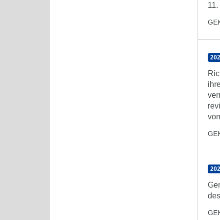
11.
GE
202
Ric
ihr
ver
rev
vom
GE
202
Gen
des
GE