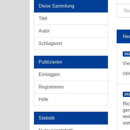
Diese Sammlung
Titel
Autor
Ne
Schlagwort
202
Publizieren
Vie
GE
Einloggen
Registrieren
202
Hilfe
Ric
gen
rev
Statistik
vom