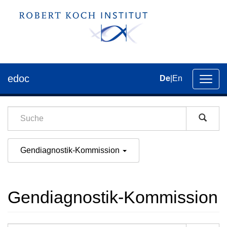
edoc
De
|
En
Umsch
der
Navig
Gendiagnostik-Kommission
Gendiagnostik-Kommission