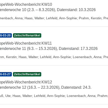
ippeWeb-Wochenbericht KW10
enderwoche 10 (2.3. – 8.3.2026), Datenstand: 10.3.2026
nenbach, Anna
;
Haas, Walter
;
Lehfeld, Ann-Sophie
;
Prahm, Kerstin
;
Pr
6-03-20
Zeitschriftenartikel
ippeWeb-Wochenbericht KW11
enderwoche 11 (9.3. – 15.3.2026), Datenstand: 17.3.2026
hm, Kerstin
;
Haas, Walter
;
Lehfeld, Ann-Sophie
;
Loenenbach, Anna
;
Pr
6-03-27
Zeitschriftenartikel
ippeWeb-Wochenbericht KW12
enderwoche 12 (16.3. – 22.3.2026), Datenstand: 24.3.
uß, Ute
;
Haas, Walter
;
Lehfeld, Ann-Sophie
;
Loenenbach, Anna
;
Prahm,