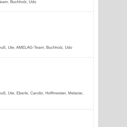
Team
;
Buchholz, Udo
euß, Ute
;
AMELAG-Team
;
Buchholz, Udo
euß, Ute
;
Eberle, Carolin
;
Hoffmeister, Melanie
;