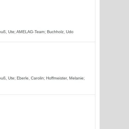
euß, Ute
;
AMELAG-Team
;
Buchholz, Udo
euß, Ute
;
Eberle, Carolin
;
Hoffmeister, Melanie
;