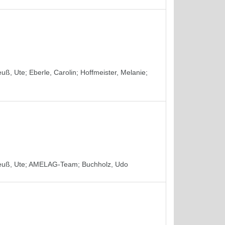
euß, Ute
;
Eberle, Carolin
;
Hoffmeister, Melanie
;
euß, Ute
;
AMELAG-Team
;
Buchholz, Udo