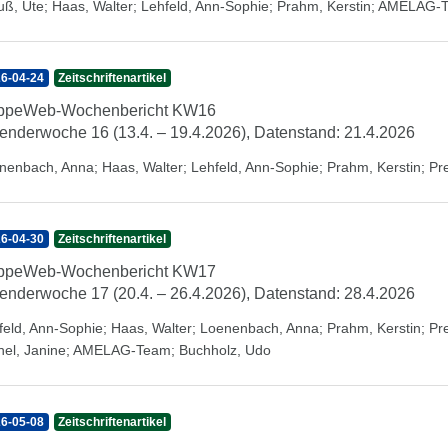
uß, Ute
;
Haas, Walter
;
Lehfeld, Ann-Sophie
;
Prahm, Kerstin
;
AMELAG-
6-04-24
Zeitschriftenartikel
ippeWeb-Wochenbericht KW16
enderwoche 16 (13.4. – 19.4.2026), Datenstand: 21.4.2026
nenbach, Anna
;
Haas, Walter
;
Lehfeld, Ann-Sophie
;
Prahm, Kerstin
;
Pr
6-04-30
Zeitschriftenartikel
ippeWeb-Wochenbericht KW17
enderwoche 17 (20.4. – 26.4.2026), Datenstand: 28.4.2026
feld, Ann-Sophie
;
Haas, Walter
;
Loenenbach, Anna
;
Prahm, Kerstin
;
Pr
hel, Janine
;
AMELAG-Team
;
Buchholz, Udo
6-05-08
Zeitschriftenartikel