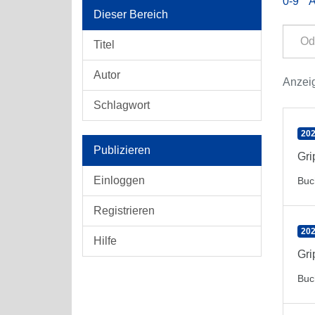
0-9
Dieser Bereich
Titel
Autor
Anzeig
Schlagwort
202
Publizieren
Gr
Einloggen
Buc
Registrieren
202
Hilfe
Gr
Buc