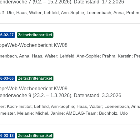
enderwoche 7 (9.2. – 15.2.2026), Datenstand: 17.2.2026
uß, Ute
;
Haas, Walter
;
Lehfeld, Ann-Sophie
;
Loenenbach, Anna
;
Prahm,
6-02-27
Zeitschriftenartikel
ippeWeb-Wochenbericht KW08
nenbach, Anna
;
Haas, Walter
;
Lehfeld, Ann-Sophie
;
Prahm, Kerstin
;
Pr
6-03-06
Zeitschriftenartikel
ippeWeb-Wochenbericht KW09
enderwoche 9 (23.2. – 1.3.2026), Datenstand: 3.3.2026
ert Koch-Institut
;
Lehfeld, Ann-Sophie
;
Haas, Walter
;
Loenenbach, Ann
fmeister, Melanie
;
Michel, Janine
;
AMELAG-Team
;
Buchholz, Udo
6-03-13
Zeitschriftenartikel