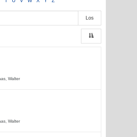
S
T
U
V
W
X
Y
Z
Los
as, Walter
as, Walter