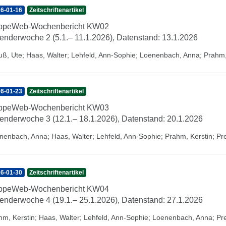
6-01-16
Zeitschriftenartikel
ippeWeb-Wochenbericht KW02
enderwoche 2 (5.1.– 11.1.2026), Datenstand: 13.1.2026
uß, Ute
;
Haas, Walter
;
Lehfeld, Ann-Sophie
;
Loenenbach, Anna
;
Prahm,
6-01-23
Zeitschriftenartikel
ippeWeb-Wochenbericht KW03
enderwoche 3 (12.1.– 18.1.2026), Datenstand: 20.1.2026
nenbach, Anna
;
Haas, Walter
;
Lehfeld, Ann-Sophie
;
Prahm, Kerstin
;
Pr
6-01-30
Zeitschriftenartikel
ippeWeb-Wochenbericht KW04
enderwoche 4 (19.1.– 25.1.2026), Datenstand: 27.1.2026
hm, Kerstin
;
Haas, Walter
;
Lehfeld, Ann-Sophie
;
Loenenbach, Anna
;
Pr