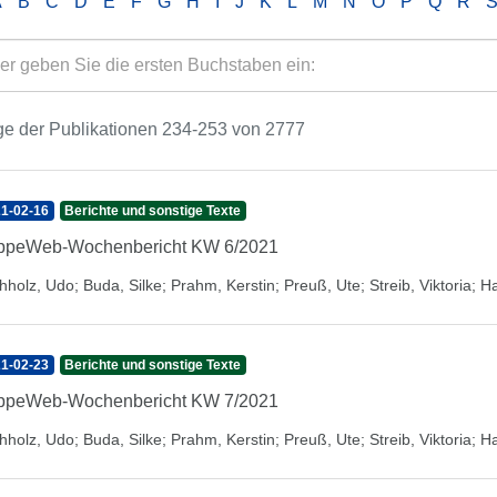
A
B
C
D
E
F
G
H
I
J
K
L
M
N
O
P
Q
R
e der Publikationen 234-253 von 2777
1-02-16
Berichte und sonstige Texte
ippeWeb-Wochenbericht KW 6/2021
hholz, Udo
;
Buda, Silke
;
Prahm, Kerstin
;
Preuß, Ute
;
Streib, Viktoria
;
Ha
1-02-23
Berichte und sonstige Texte
ippeWeb-Wochenbericht KW 7/2021
hholz, Udo
;
Buda, Silke
;
Prahm, Kerstin
;
Preuß, Ute
;
Streib, Viktoria
;
Ha