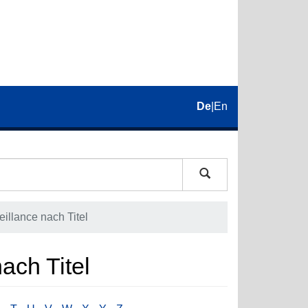
De
|
En
eillance nach Titel
nach Titel