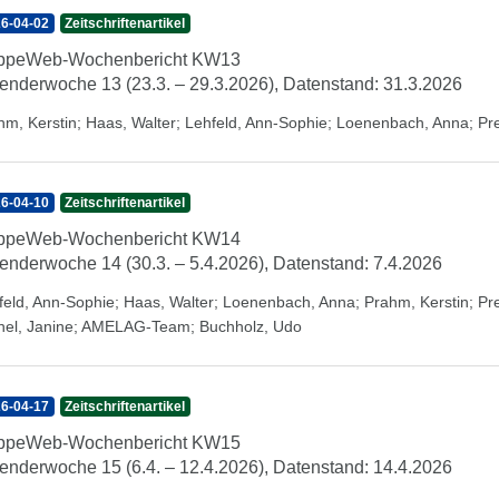
6-04-02
Zeitschriftenartikel
ippeWeb-Wochenbericht KW13
enderwoche 13 (23.3. – 29.3.2026), Datenstand: 31.3.2026
hm, Kerstin
;
Haas, Walter
;
Lehfeld, Ann-Sophie
;
Loenenbach, Anna
;
Pr
6-04-10
Zeitschriftenartikel
ippeWeb-Wochenbericht KW14
enderwoche 14 (30.3. – 5.4.2026), Datenstand: 7.4.2026
feld, Ann-Sophie
;
Haas, Walter
;
Loenenbach, Anna
;
Prahm, Kerstin
;
Pr
hel, Janine
;
AMELAG-Team
;
Buchholz, Udo
6-04-17
Zeitschriftenartikel
ippeWeb-Wochenbericht KW15
enderwoche 15 (6.4. – 12.4.2026), Datenstand: 14.4.2026