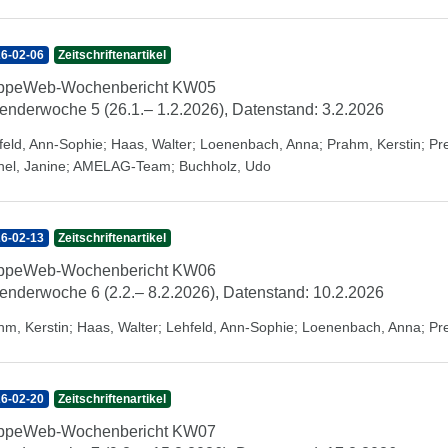
6-02-06
Zeitschriftenartikel
ippeWeb-Wochenbericht KW05
enderwoche 5 (26.1.– 1.2.2026), Datenstand: 3.2.2026
feld, Ann-Sophie
;
Haas, Walter
;
Loenenbach, Anna
;
Prahm, Kerstin
;
Pr
hel, Janine
;
AMELAG-Team
;
Buchholz, Udo
6-02-13
Zeitschriftenartikel
ippeWeb-Wochenbericht KW06
enderwoche 6 (2.2.– 8.2.2026), Datenstand: 10.2.2026
hm, Kerstin
;
Haas, Walter
;
Lehfeld, Ann-Sophie
;
Loenenbach, Anna
;
Pr
6-02-20
Zeitschriftenartikel
ippeWeb-Wochenbericht KW07