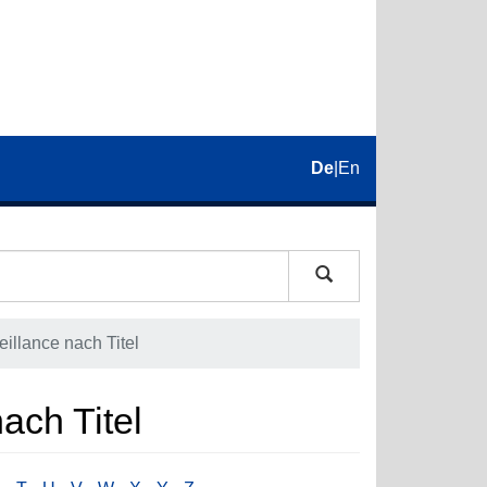
De
|
En
eillance nach Titel
nach Titel