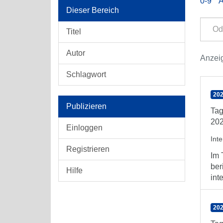
0-9
Dieser Bereich
Titel
Autor
Anzei
Schlagwort
202
Publizieren
Tag
202
Einloggen
Int
Registrieren
Im 
ber
Hilfe
int
202