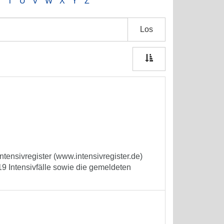
S
T
U
V
W
X
Y
Z
Los
tensivregister (www.intensivregister.de)
9 Intensivfälle sowie die gemeldeten