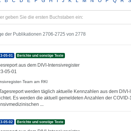
A
B
C
D
E
F
G
H
I
J
K
L
M
N
O
P
Q
R
ge der Publikationen 2706-2725 von 2778
3-05-01
Berichte und sonstige Texte
esreport aus dem DIVI-Intensivregister
3-05-01
ensivregister-Team am RKI
Tagesreport werden täglich aktuelle Kennzahlen aus dem DIVI-In
ichtet. Es werden die aktuell gemeldeten Anzahlen der COVID-1
ensivmedizinischen ...
3-05-02
Berichte und sonstige Texte